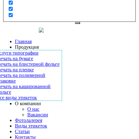
Главная
Продукция
слуги типографии
ечать на бумаге
ечать на блистерной фольге
ечать на пленке
ечать на полимерной
паковке
ечать на кашированной
ольге
се виды этикеток
О компании
О нас
Вакансии
Фотолалерея
Виды этикеток
Статьи
Контакты